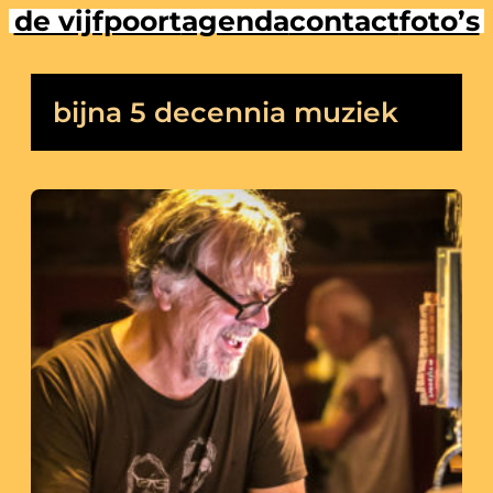
de vijfpoort
agenda
contact
foto’s
Ga
naar
de
inhoud
bijna 5 decennia muziek