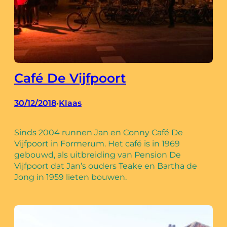
Café De Vijfpoort
30/12/2018
Klaas
•
Sinds 2004 runnen Jan en Conny Café De
Vijfpoort in Formerum. Het café is in 1969
gebouwd, als uitbreiding van Pension De
Vijfpoort dat Jan’s ouders Teake en Bartha de
Jong in 1959 lieten bouwen.