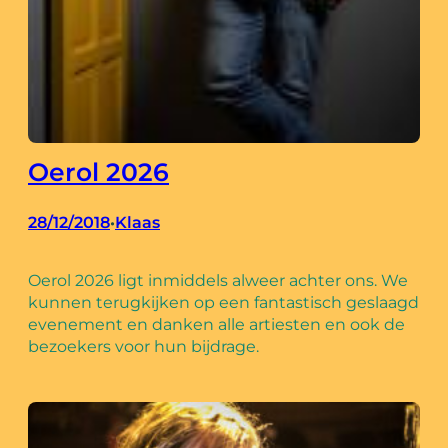
Oerol 2026
28/12/2018
Klaas
•
Oerol 2026 ligt inmiddels alweer achter ons. We
kunnen terugkijken op een fantastisch geslaagd
evenement en danken alle artiesten en ook de
bezoekers voor hun bijdrage.