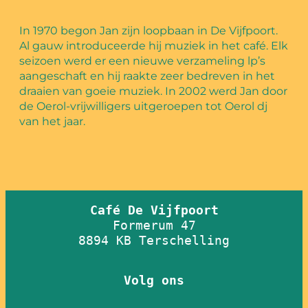
In 1970 begon Jan zijn loopbaan in De Vijfpoort.
Al gauw introduceerde hij muziek in het café. Elk
seizoen werd er een nieuwe verzameling lp’s
aangeschaft en hij raakte zeer bedreven in het
draaien van goeie muziek. In 2002 werd Jan door
de Oerol-vrijwilligers uitgeroepen tot Oerol dj
van het jaar.
Café De Vijfpoort
Formerum 47
8894 KB Terschelling
Volg ons