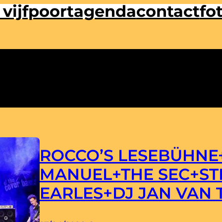
 vijfpoort
agenda
contact
fot
ROCCO’S LESEBÜHN
MANUEL+THE SEC+ST
EARLES+DJ JAN VAN 