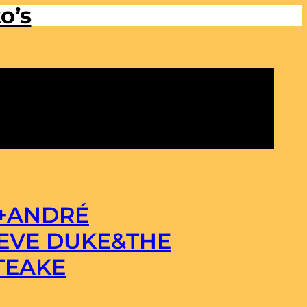
o’s
E+ANDRÉ
EVE DUKE&THE
TEAKE