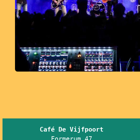
Café De Vijfpoort
Formerum 47