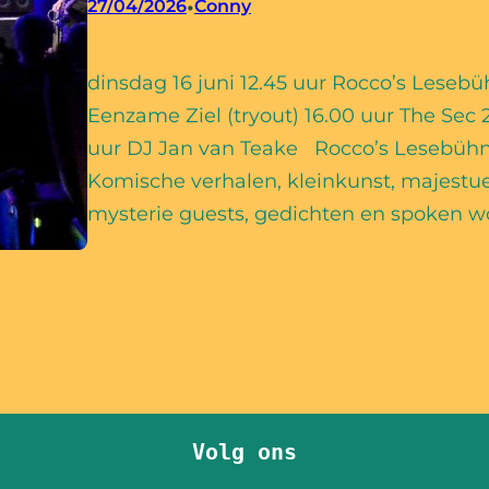
•
27/04/2026
Conny
dinsdag 16 juni 12.45 uur Rocco’s Leseb
Eenzame Ziel (tryout) 16.00 uur The Sec 
uur DJ Jan van Teake Rocco’s Lesebühne 
Komische verhalen, kleinkunst, majestue
mysterie guests, gedichten en spoken w
Volg ons