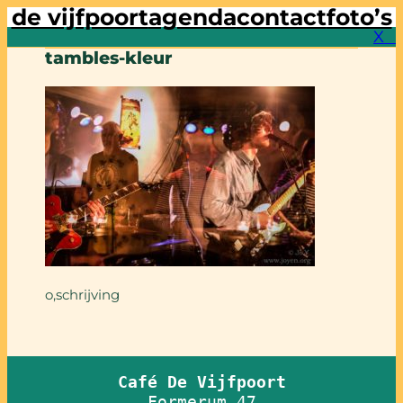
de vijfpoort
agenda
contact
foto’s
X⠀
tambles-kleur
o,schrijving
Café De Vijfpoort
Formerum 47